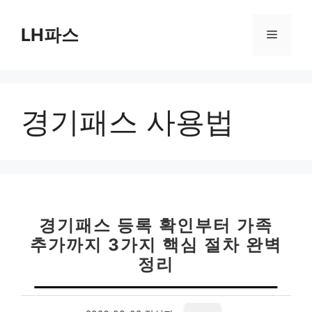
컨
텐
LH파스
메
츠
로
뉴
건
너
경기패스 사용법
뛰
기
경기패스 등록 확인부터 가족
추가까지 3가지 핵심 절차 완벽
정리