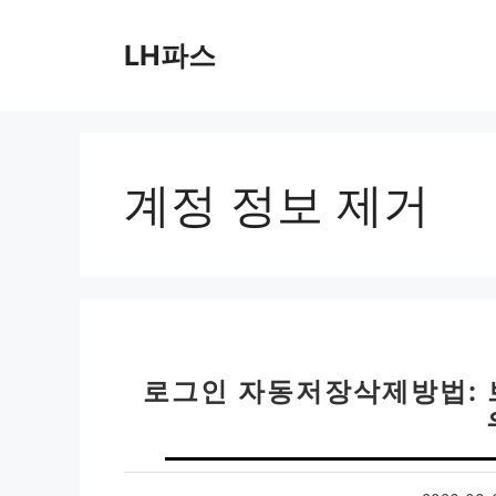
컨
텐
LH파스
츠
로
건
너
뛰
계정 정보 제거
기
로그인 자동저장삭제방법: 