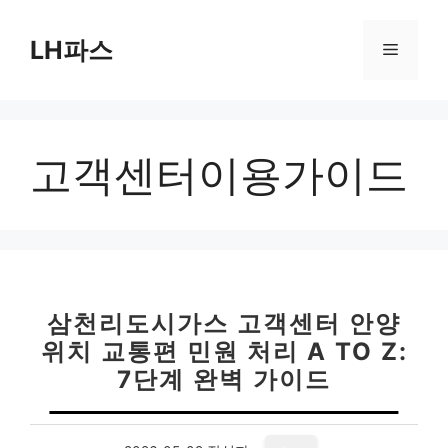
컨
텐
LH파스
메
츠
로
뉴
건
너
고객센터이용가이드
뛰
기
삼천리도시가스 고객센터 안양
위치 교통편 민원 처리 A TO Z:
7단계 완벽 가이드