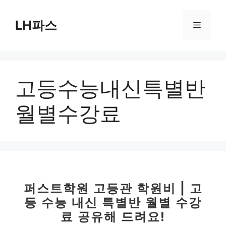
컨
텐
LH파스
메
츠
로
뉴
건
너
고등수능내신특별반
뛰
기
월별수강료
퍼스트학원 고등관 학원비 | 고
등 수능 내신 특별반 월별 수강
료 공유해 드려요!