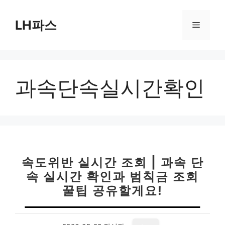
컨
텐
LH파스
메
츠
로
뉴
건
너
과속단속실시간확인
뛰
기
속도위반 실시간 조회 | 과속 단
속 실시간 확인과 범칙금 조회
꿀팁 공유할게요!