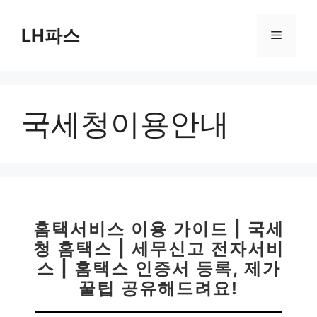
컨
텐
LH파스
메
츠
로
뉴
건
너
국세청이용안내
뛰
기
홈택서비스 이용 가이드 | 국세
청 홈택스 | 세무신고 전자서비
스 | 홈택스 인증서 등록, 제가
꿀팁 공유해드려요!