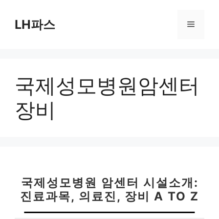
컨
텐
LH파스
메
츠
로
뉴
건
너
국제성모병원암센터
뛰
기
장비
국제성모병원 암센터 시설소개:
진료과목, 의료진, 장비 A TO Z