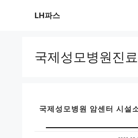
컨
텐
LH파스
츠
로
건
너
뛰
국제성모병원진료
기
국제성모병원 암센터 시설소개