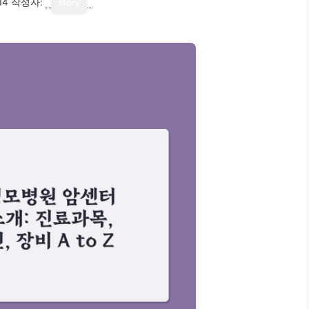
14
작성자:
story