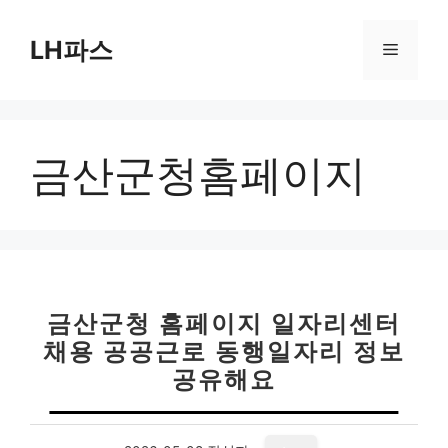
컨
텐
LH파스
메
츠
로
뉴
건
너
금산군청홈페이지
뛰
기
금산군청 홈페이지 일자리센터
채용 공공근로 동행일자리 정보
공유해요