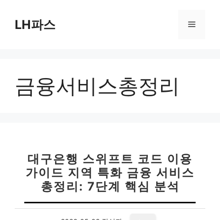
컨
텐
LH파스
메
츠
로
뉴
건
너
금융서비스총정리
뛰
기
대구은행 스위프트 코드 이용
가이드 지역 특화 금융 서비스
총정리: 7단계 핵심 분석