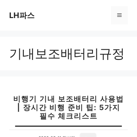
컨
텐
LH파스
메
츠
로
뉴
건
너
기내보조배터리규정
뛰
기
비행기 기내 보조배터리 사용법
| 장시간 비행 준비 팁: 5가지
필수 체크리스트