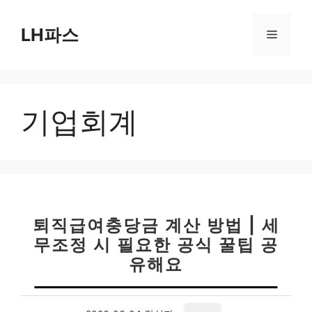
컨
텐
LH파스
메
츠
로
뉴
건
너
기업회계
뛰
기
퇴직급여충당금 계산 방법 | 세
무조정 시 필요한 공식 꿀팁 공
유해요