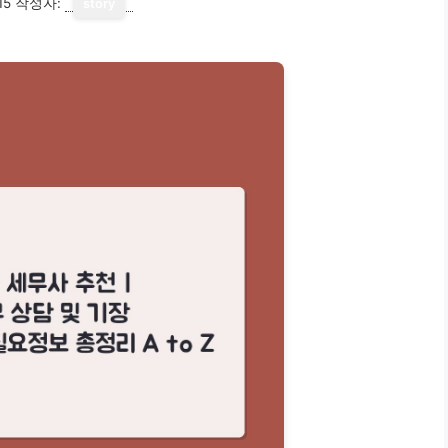
15
작성자:
story