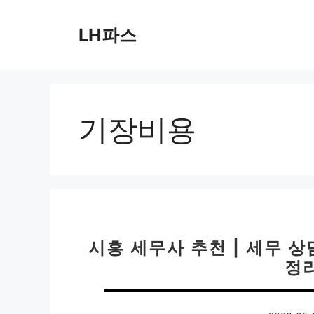
컨
텐
LH파스
츠
로
건
너
뛰
기장비용
기
시흥 세무사 추천 | 세무 상
정리