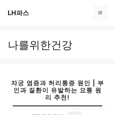
컨
텐
LH파스
메
츠
로
뉴
건
너
나를위한건강
뛰
기
자궁 염증과 허리통증 원인 | 부
인과 질환이 유발하는 요통 원
리 추천!