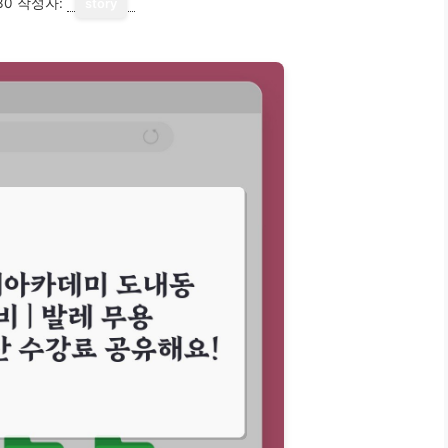
30
작성자:
story