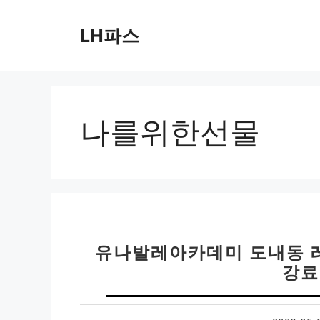
컨
텐
LH파스
츠
로
건
너
뛰
나를위한선물
기
유나발레아카데미 도내동 레
강료