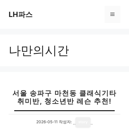
컨
텐
LH파스
메
츠
로
뉴
건
너
나만의시간
뛰
기
서울 송파구 마천동 클래식기타
취미반, 청소년반 레슨 추천!
2026-05-11
작성자:
story