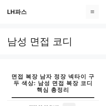
컨
텐
LH파스
메
츠
로
뉴
건
너
남성 면접 코디
뛰
기
면접 복장 남자 정장 넥타이 구
두 색상: 남성 면접 복장 코디
핵심 총정리