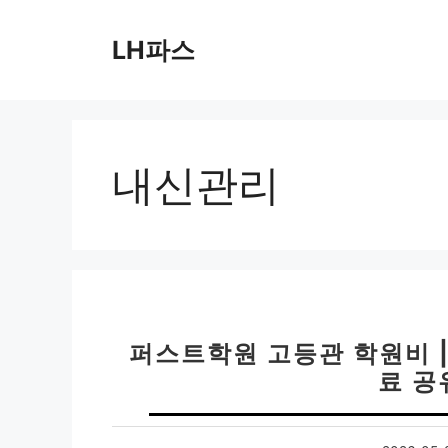
컨
텐
LH파스
츠
로
건
너
뛰
내신관리
기
퍼스트학원 고등관 학원비 |
료 공