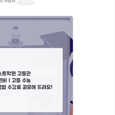
22
작성자:
story