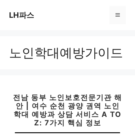
컨
텐
LH파스
메
츠
로
뉴
건
너
노인학대예방가이드
뛰
기
전남 동부 노인보호전문기관 해
안 | 여수 순천 광양 권역 노인
학대 예방과 상담 서비스 A TO
Z: 7가지 핵심 정보