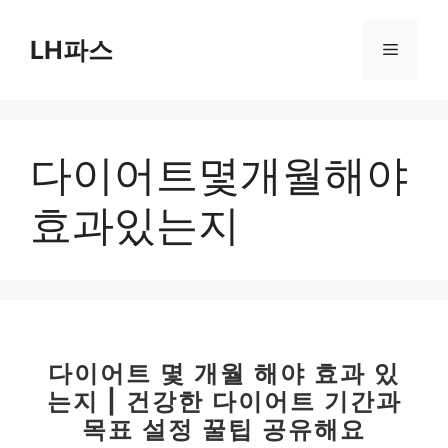
컨
텐
LH파스
메
츠
로
뉴
건
너
다이어트몇개월해야
뛰
기
효과있는지
다이어트 몇 개월 해야 효과 있
는지 | 건강한 다이어트 기간과
목표 설정 꿀팁 공유해요