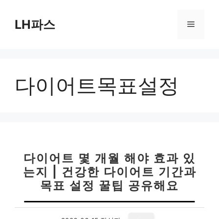
컨
텐
LH파스
메
츠
로
뉴
건
너
다이어트목표설정
뛰
기
다이어트 몇 개월 해야 효과 있
는지 | 건강한 다이어트 기간과
목표 설정 꿀팁 공유해요