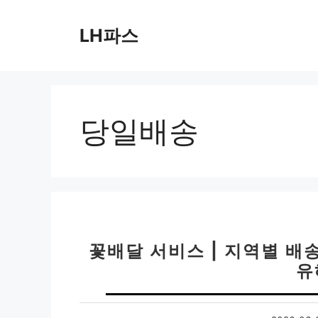
컨
텐
LH파스
츠
로
건
너
뛰
당일배송
기
꽃배달 서비스 | 지역별 배
유