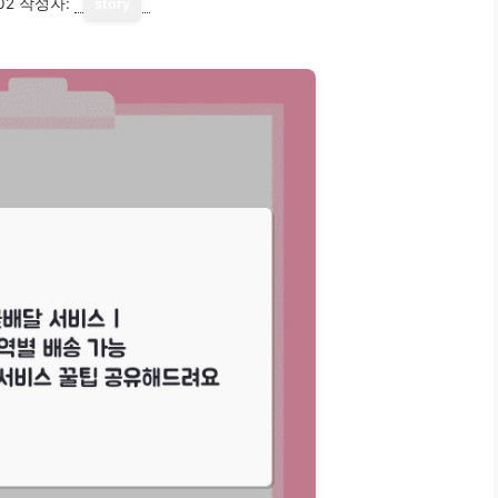
02
작성자:
story