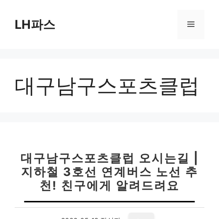
컨
텐
LH파스
메
츠
로
뉴
건
너
대구남구스포츠클럽
뛰
기
대구남구스포츠클럽 오시는길 |
지하철 3호선 연계버스 노선 추
천! 친구에게 알려드려요