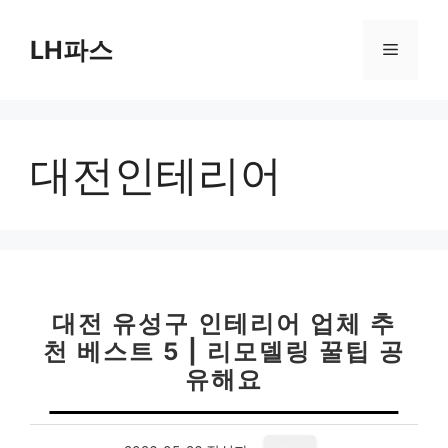
컨
텐
LH파스
메
츠
로
뉴
건
너
대전인테리어
뛰
기
대전 유성구 인테리어 업체 추
천 베스트 5 | 리모델링 꿀팁 공
유해요