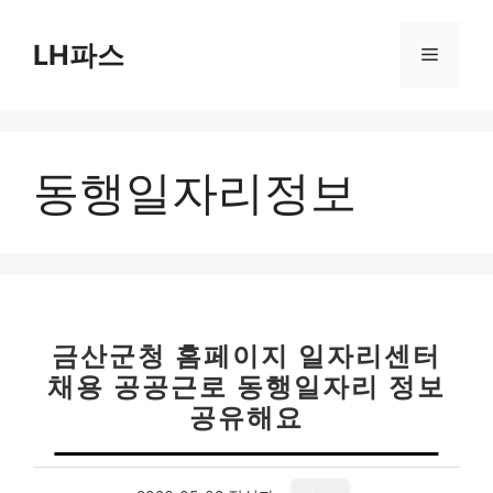
컨
텐
LH파스
메
츠
로
뉴
건
너
동행일자리정보
뛰
기
금산군청 홈페이지 일자리센터
채용 공공근로 동행일자리 정보
공유해요