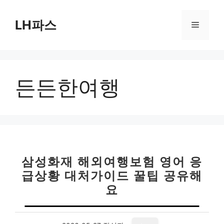
컨
텐
LH파스
메
츠
로
뉴
건
너
든든한여행
뛰
기
삼성화재 해외여행보험 영어 응
급상황 대처가이드 꿀팁 공유해
요