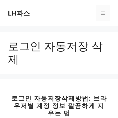
컨
텐
LH파스
메
츠
로
뉴
건
너
로그인 자동저장 삭
뛰
기
제
로그인 자동저장삭제방법: 브라
우저별 계정 정보 깔끔하게 지
우는 법