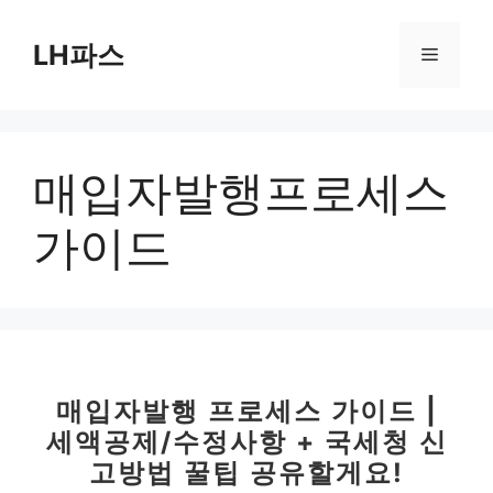
컨
텐
LH파스
메
츠
로
뉴
건
너
매입자발행프로세스
뛰
기
가이드
매입자발행 프로세스 가이드 |
세액공제/수정사항 + 국세청 신
고방법 꿀팁 공유할게요!