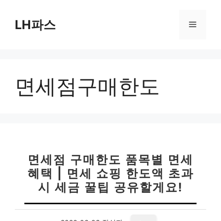
컨
텐
LH파스
메
츠
로
뉴
건
너
면세점구매한도
뛰
기
면세점 구매한도 품목별 면세
혜택 | 면세 쇼핑 한도액 초과
시 세금 꿀팁 공유할게요!