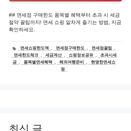
## 면세점 구매한도 품목별 혜택부터 초과 시 세금
절약 꿀팁까지! 면세 쇼핑 알차게 즐기는 방법, 지금
확인하세요.
태
면세쇼핑한도액
,
면세점구매한도
,
면세점꿀팁
,
그
면세한도체크
,
세금계산
,
쇼핑정보공유
,
초과시세
금
,
품목별면세혜택
,
해외여행준비
,
현명한면세쇼
핑
최신 글