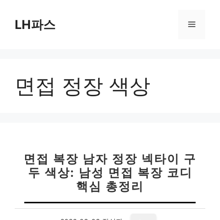
컨
텐
LH파스
메
츠
로
뉴
건
너
면접 정장 색상
뛰
기
면접 복장 남자 정장 넥타이 구
두 색상: 남성 면접 복장 코디
핵심 총정리