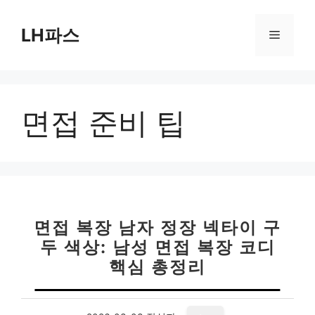
컨
텐
LH파스
메
츠
로
뉴
건
너
면접 준비 팁
뛰
기
면접 복장 남자 정장 넥타이 구
두 색상: 남성 면접 복장 코디
핵심 총정리