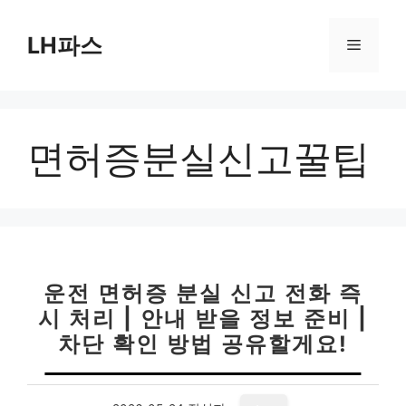
컨
텐
LH파스
메
츠
로
뉴
건
너
면허증분실신고꿀팁
뛰
기
운전 면허증 분실 신고 전화 즉
시 처리 | 안내 받을 정보 준비 |
차단 확인 방법 공유할게요!