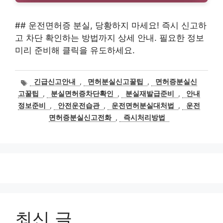
## 운전면허증 분실, 당황하지 마세요! 즉시 신고하
고 차단 확인하는 방법까지 상세 안내. 필요한 정보
미리 준비해 클릭을 유도하세요.
태
긴급신고안내
,
면허분실신고꿀팁
,
면허증분실신
그
고꿀팁
,
분실면허증차단확인
,
분실재발급준비
,
안내
정보준비
,
안전운전습관
,
운전면허분실대처법
,
운전
면허증분실신고전화
,
즉시처리방법
최신 글