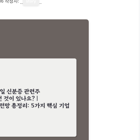
16
작성자:
story