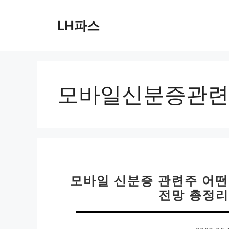
컨
텐
LH파스
츠
로
건
너
뛰
모바일신분증관련
기
모바일 신분증 관련주 어떤 
전망 총정리