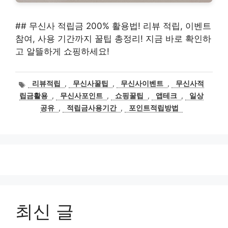
## 무신사 적립금 200% 활용법! 리뷰 적립, 이벤트
참여, 사용 기간까지 꿀팁 총정리! 지금 바로 확인하
고 알뜰하게 쇼핑하세요!
태
리뷰적립
,
무신사꿀팁
,
무신사이벤트
,
무신사적
그
립금활용
,
무신사포인트
,
쇼핑꿀팁
,
앱테크
,
일상
공유
,
적립금사용기간
,
포인트적립방법
최신 글