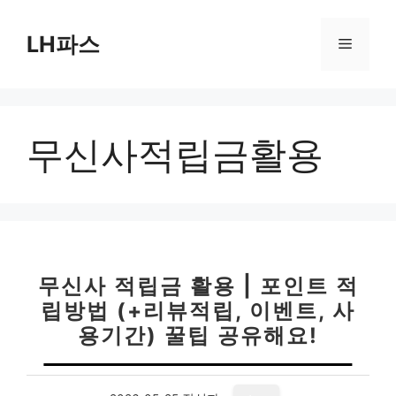
컨
텐
LH파스
메
츠
로
뉴
건
너
무신사적립금활용
뛰
기
무신사 적립금 활용 | 포인트 적
립방법 (+리뷰적립, 이벤트, 사
용기간) 꿀팁 공유해요!