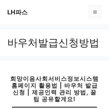
컨
텐
LH파스
메
츠
로
뉴
건
너
바우처발급신청방법
뛰
기
희망이음사회서비스정보시스템
홈페이지 활용법 | 바우처 발급
신청 | 제공인력 관리 방법, 꿀
팁 공유할게요!