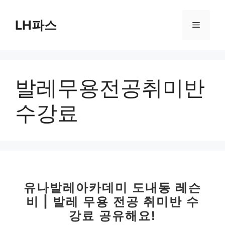
컨
텐
LH파스
메
츠
로
뉴
건
너
발레무용전공취미반
뛰
기
수강료
유나발레아카데미 도내동 레슨
비 | 발레 무용 전공 취미반 수
강료 공유해요!