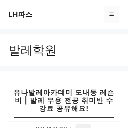
컨
텐
LH파스
메
츠
로
뉴
건
너
발레학원
뛰
기
유나발레아카데미 도내동 레슨
비 | 발레 무용 전공 취미반 수
강료 공유해요!