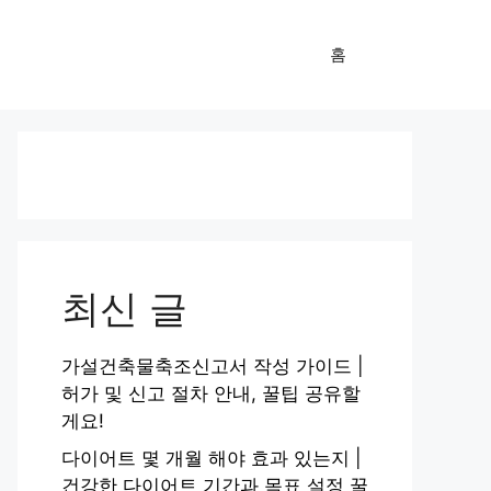
홈
최신 글
가설건축물축조신고서 작성 가이드 |
허가 및 신고 절차 안내, 꿀팁 공유할
게요!
다이어트 몇 개월 해야 효과 있는지 |
건강한 다이어트 기간과 목표 설정 꿀