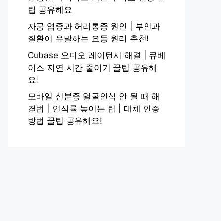
팁 공유해요
자궁 염증과 허리통증 원인 | 부인과
질환이 유발하는 요통 원리 추천!
Cubase 오디오 레이턴시 해결 | 큐베
이스 지연 시간 줄이기 꿀팁 공유해
요!
모바일 신분증 얼굴인식 안 될 때 해
결법 | 인식률 높이는 팁 | 대체 인증
방법 꿀팁 공유해요!