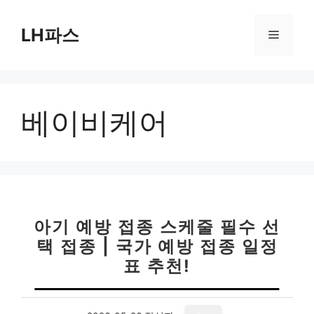
컨
텐
LH파스
메
츠
로
뉴
건
너
베이비케어
뛰
기
아기 예방 접종 스케줄 필수 선
택 접종 | 국가 예방 접종 일정
표 추천!