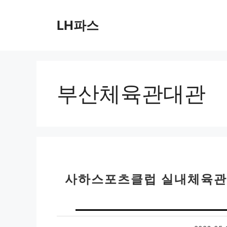
컨
텐
LH파스
츠
로
건
너
뛰
부산체육관대관
기
사하스포츠클럽 실내체육관 