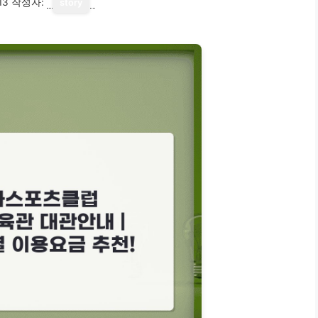
13
작성자:
story