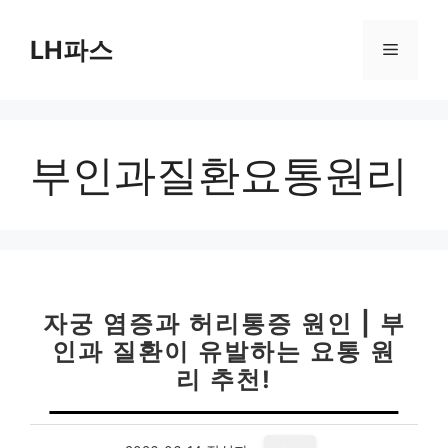
컨
텐
LH파스
메
츠
로
뉴
건
너
부인과질환요통원리
뛰
기
자궁 염증과 허리통증 원인 | 부
인과 질환이 유발하는 요통 원
리 추천!