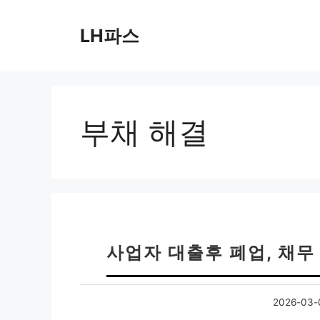
컨
텐
LH파스
츠
로
건
너
뛰
부채 해결
기
사업자 대출후 폐업, 채무 
2026-03-