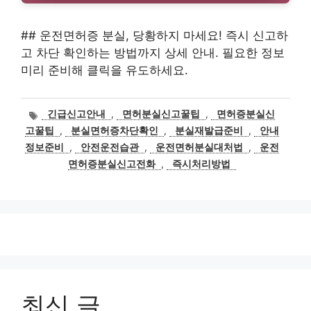
## 운전면허증 분실, 당황하지 마세요! 즉시 신고하
고 차단 확인하는 방법까지 상세 안내. 필요한 정보
미리 준비해 클릭을 유도하세요.
태
긴급신고안내
,
면허분실신고꿀팁
,
면허증분실신
그
고꿀팁
,
분실면허증차단확인
,
분실재발급준비
,
안내
정보준비
,
안전운전습관
,
운전면허분실대처법
,
운전
면허증분실신고전화
,
즉시처리방법
최신 글