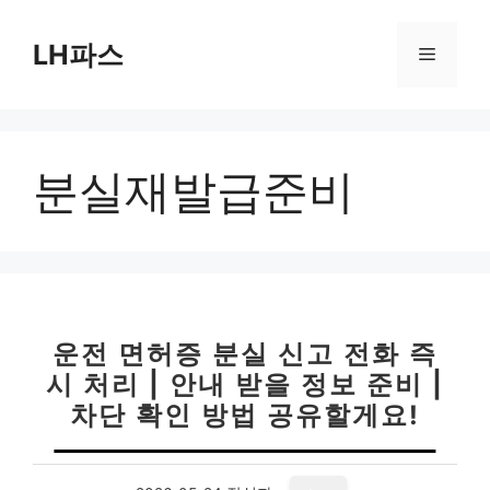
컨
텐
LH파스
메
츠
로
뉴
건
너
분실재발급준비
뛰
기
운전 면허증 분실 신고 전화 즉
시 처리 | 안내 받을 정보 준비 |
차단 확인 방법 공유할게요!