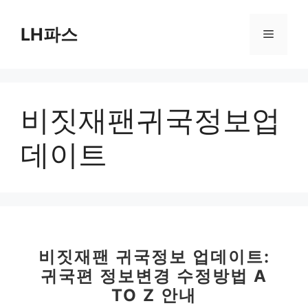
컨
텐
LH파스
메
츠
로
뉴
건
너
비짓재팬귀국정보업
뛰
기
데이트
비짓재팬 귀국정보 업데이트:
귀국편 정보변경 수정방법 A
TO Z 안내