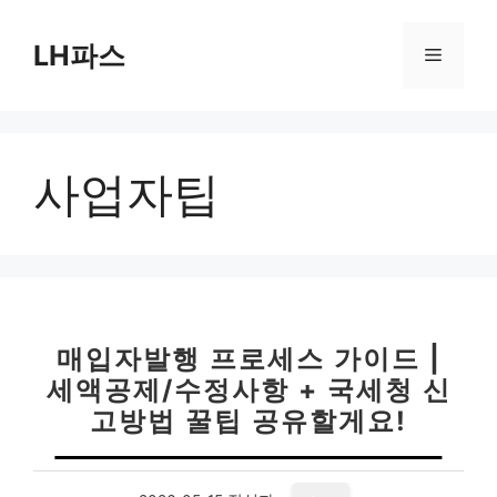
컨
텐
LH파스
메
츠
로
뉴
건
너
사업자팁
뛰
기
매입자발행 프로세스 가이드 |
세액공제/수정사항 + 국세청 신
고방법 꿀팁 공유할게요!