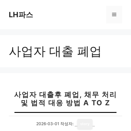
컨
텐
LH파스
메
츠
로
뉴
건
너
사업자 대출 폐업
뛰
기
사업자 대출후 폐업, 채무 처리
및 법적 대응 방법 A TO Z
2026-03-01
작성자:
story