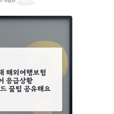
27
작성자:
story