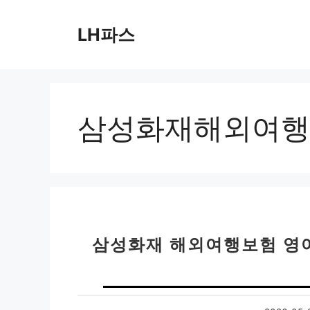
컨
텐
LH파스
츠
로
건
너
뛰
삼성화재해외여행
기
삼성화재 해외여행보험 영