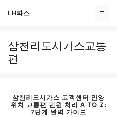
컨
텐
LH파스
메
츠
로
뉴
건
너
삼천리도시가스교통
뛰
기
편
삼천리도시가스 고객센터 안양
위치 교통편 민원 처리 A TO Z:
7단계 완벽 가이드