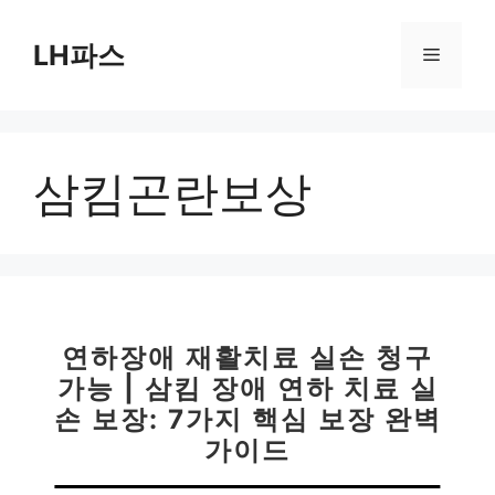
컨
텐
LH파스
메
츠
로
뉴
건
너
삼킴곤란보상
뛰
기
연하장애 재활치료 실손 청구
가능 | 삼킴 장애 연하 치료 실
손 보장: 7가지 핵심 보장 완벽
가이드