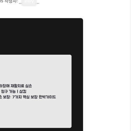
15
작성자:
story