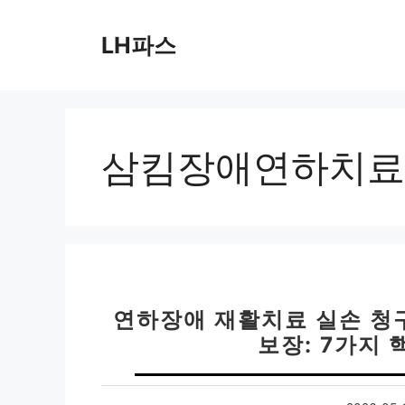
컨
텐
LH파스
츠
로
건
너
뛰
삼킴장애연하치료
기
연하장애 재활치료 실손 청구
보장: 7가지